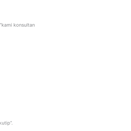
 “kami konsultan
utip”.