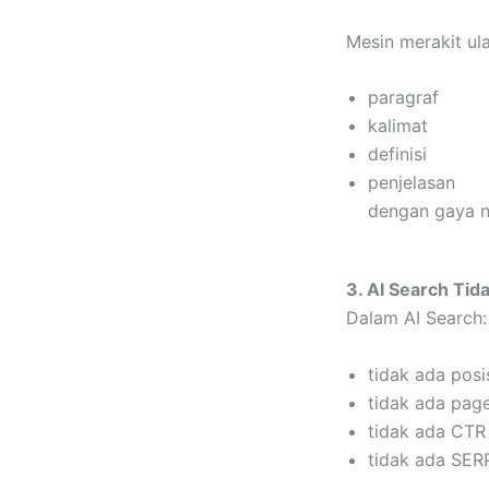
Mesin merakit ul
paragraf
kalimat
definisi
penjelasan
dengan gaya ne
3. AI Search Ti
Dalam AI Search:
tidak ada posis
tidak ada pag
tidak ada CTR
tidak ada SERP