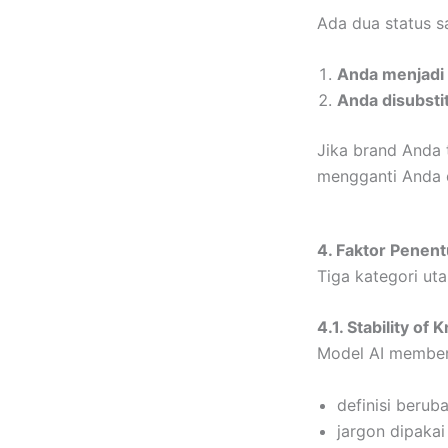
Ada dua status sa
Anda menjadi
Anda disubsti
Jika brand Anda 
mengganti Anda d
4. Faktor Penen
Tiga kategori ut
4.1. Stability of
Model AI memben
definisi berub
jargon dipakai