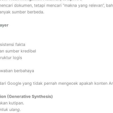
mencari dokumen, tetapi mencari “makna yang relevan”, ba
 banyak sumber berbeda.
Layer
istensi fakta
an sumber kredibel
uktur logis
awaban berbahaya
 dari Google yang tidak pernah mengecek apakah konten An
ion (Generative Synthesis)
kan kutipan.
ntuk ulang
.