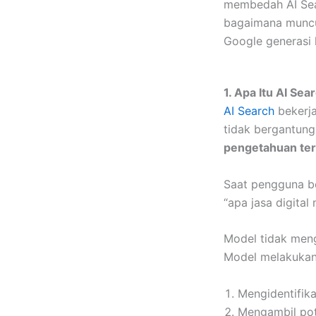
membedah AI Sear
bagaimana muncul,
Google generasi 
1. Apa Itu AI Se
AI Search
bekerja
tidak bergantung
pengetahuan te
Saat pengguna b
“apa jasa digital
Model tidak men
Model melakukan 
Mengidentifika
Mengambil pot