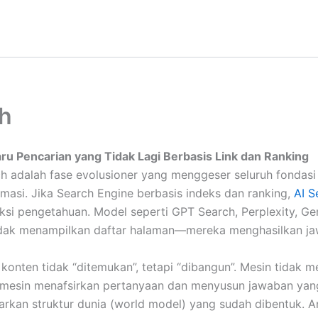
ch
aru Pencarian yang Tidak Lagi Berbasis Link dan Ranking
ch adalah fase evolusioner yang menggeser seluruh fondasi
asi. Jika Search Engine berbasis indeks dan ranking,
AI 
uksi pengetahuan. Model seperti GPT Search, Perplexity, Gem
idak menampilkan daftar halaman—mereka menghasilkan ja
 konten tidak “ditemukan”, tetapi “dibangun”. Mesin tidak 
l; mesin menafsirkan pertanyaan dan menyusun jawaban yan
rkan struktur dunia (world model) yang sudah dibentuk. Art