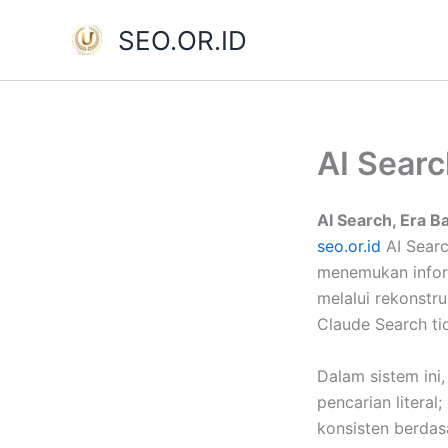
Skip
SEO.OR.ID
to
content
AI Sear
AI Search, Era B
seo.or.id
AI Sear
menemukan inform
melalui rekonstr
Claude Search t
Dalam sistem ini,
pencarian litera
konsisten berdasa