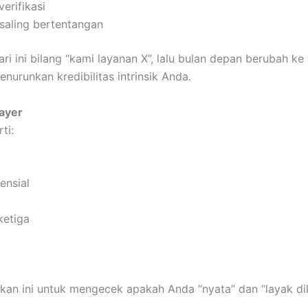
verifikasi
saling bertentangan
ari ini bilang “kami layanan X”, lalu bulan depan berubah ke
nurunkan kredibilitas intrinsik Anda.
Layer
ti:
ensial
ketiga
d
n ini untuk mengecek apakah Anda “nyata” dan “layak dik