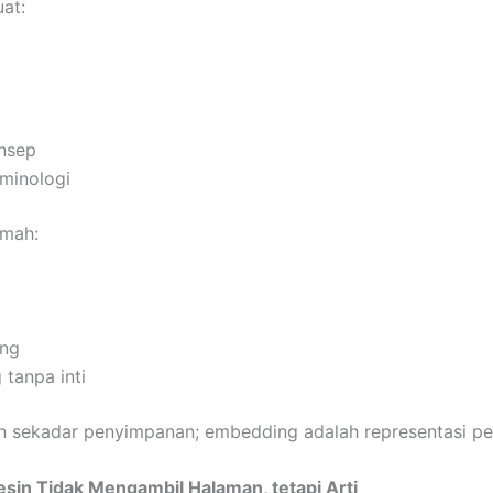
at:
onsep
rminologi
emah:
ing
 tanpa inti
 sekadar penyimpanan; embedding adalah representasi p
Mesin Tidak Mengambil Halaman, tetapi Arti