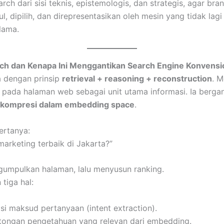
ch dari sisi teknis, epistemologis, dan strategis, agar b
 dipilih, dan direpresentasikan oleh mesin yang tidak lagi 
lama.
arch dan Kenapa Ini Menggantikan Search Engine Konvensi
 dengan prinsip
retrieval + reasoning + reconstruction
. M
 pada halaman web sebagai unit utama informasi. Ia berga
rkompresi dalam embedding space
.
ertanya:
 marketing terbaik di Jakarta?”
gumpulkan halaman, lalu menyusun ranking.
tiga hal:
si maksud pertanyaan (intent extraction).
ongan pengetahuan yang relevan dari embedding.