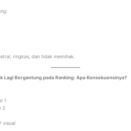
ang:
tral, ringkas, dan tidak memihak.
dak Lagi Bergantung pada Ranking: Apa Konsekuensinya?
i 1
e 2
 visual