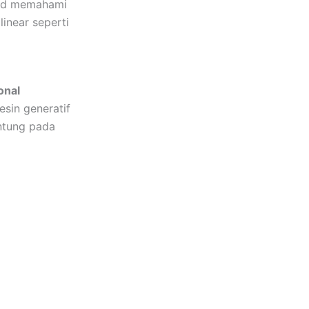
rand memahami
linear seperti
onal
esin generatif
ntung pada