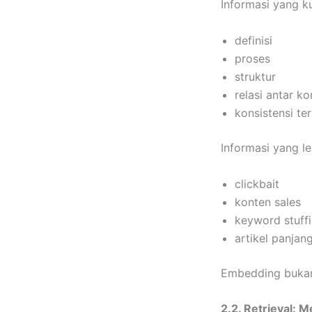
Informasi yang ku
definisi
proses
struktur
relasi antar k
konsistensi te
Informasi yang l
clickbait
konten sales
keyword stuff
artikel panjang
Embedding bukan
2.2. Retrieval: 