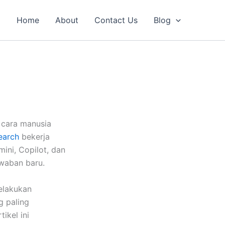
Home
About
Contact Us
Blog
 cara manusia
Search
bekerja
ini, Copilot, dan
waban baru.
melakukan
g paling
ikel ini