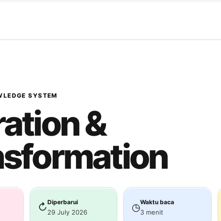
WLEDGE SYSTEM
ation &
nsformation
Diperbarui
Waktu baca
↻
◷
29 July 2026
3 menit