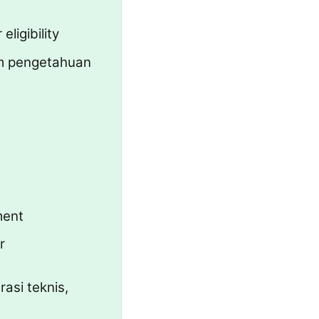
ligibility
em pengetahuan
ment
r
asi teknis,