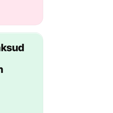
aksud
n