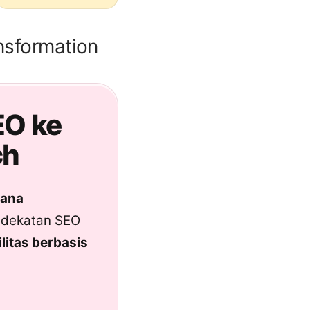
nsformation
EO ke
ch
ana
ndekatan SEO
ilitas berbasis