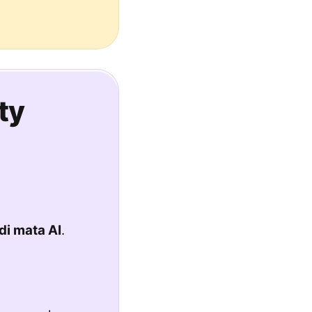
ty
di mata AI
.