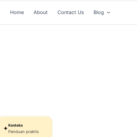
Home
About
Contact Us
Blog
Konteks
✦
Panduan praktis