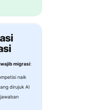
asi
asi
wajib migrasi
:
ompetisi naik
ang dirujuk AI
i jawaban