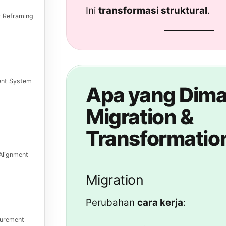
Ini
transformasi struktural
.
y Reframing
ent System
Apa yang Dim
Migration &
Transformatio
Alignment
Migration
Perubahan
cara kerja
:
urement