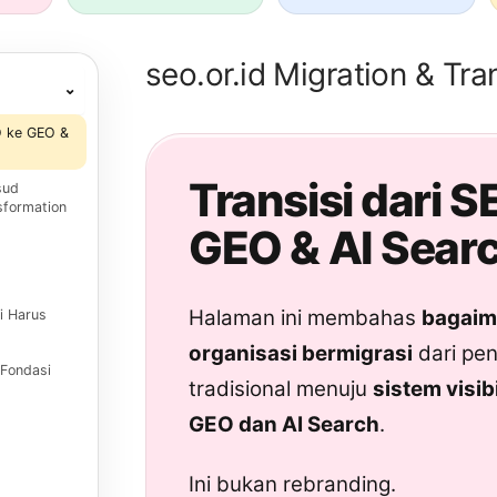
seo.or.id
Migration & Tra
⌄
O ke GEO &
Transisi dari S
sud
sformation
GEO & AI Sear
Halaman ini membahas
bagaim
i Harus
organisasi bermigrasi
dari pe
 Fondasi
tradisional menuju
sistem visib
GEO dan AI Search
.
Ini bukan rebranding.