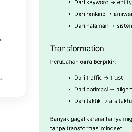
Dari keyword → entity
Dari ranking → answer e
Dari halaman → sist
lam
Transformation
m
Perubahan
cara berpikir
:
Dari traffic → trust
ait
Dari optimasi → align
Dari taktik → arsitektu
Banyak gagal karena hanya migr
tanpa transformasi mindset.