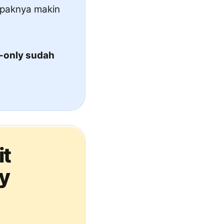
mpaknya makin
-only sudah
it
ty