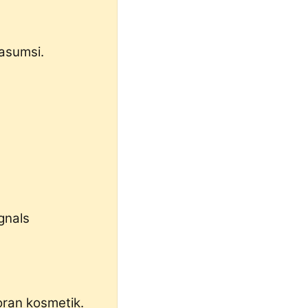
 asumsi.
gnals
oran kosmetik.